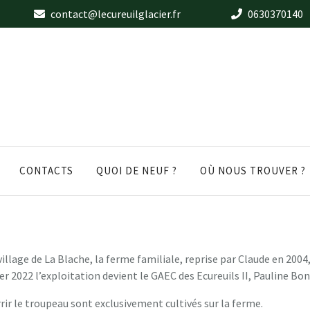
contact@lecureuilglacier.fr
0630370140
CONTACTS
QUOI DE NEUF ?
OÙ NOUS TROUVER ?
llage de La Blache, la ferme familiale, reprise par Claude en 2004
ier 2022 l’exploitation devient le GAEC des Ecureuils II, Pauline Bo
rrir le troupeau sont exclusivement cultivés sur la ferme.